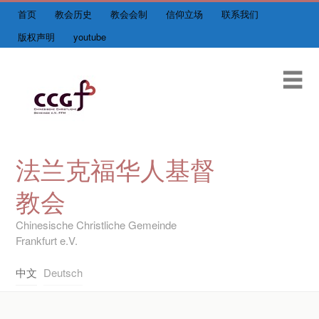
首页
教会历史
教会会制
信仰立场
联系我们
Skip
首页
to
版权声明
youtube
content
主日崇拜直播
Me
最新动态
牧者的话
团契
法兰克福华人基督
教会
图书馆
Chinesische Christliche Gemeinde
友情链接
Frankfurt e.V.
中文
Deutsch