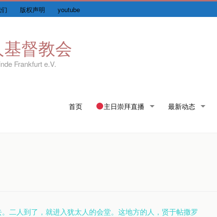
我们
版权声明
youtube
人基督教会
nde Frankfurt e.V.
Skip
首页
主日崇拜直播
最新动态
to
content
去。二人到了，就进入犹太人的会堂。这地方的人，贤于帖撒罗