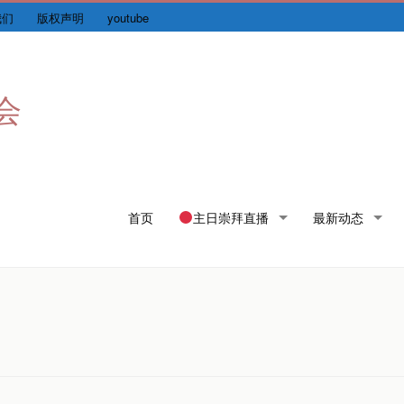
我们
版权声明
youtube
会
Skip
首页
主日崇拜直播
最新动态
to
content