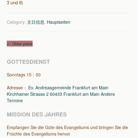
3 und 8)
Category:
主日信息
,
Hauptseiten
Post
←
Older posts
navigation
GOTTESDIENST
Sonntags 15：00
Adresse：
Ev. Andreasgemeinde Frankfurt am Main
Kirchhainer Strasse 2 60433 Frankfurt am Main
Andere
Termine
MISSION DES JAHRES
Empfangen Sie die Güte des Evangeliums und bringen Sie die
Früchte des Evangeliums hervor