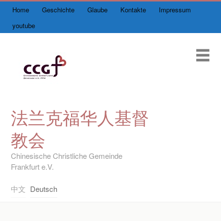
Home
Geschichte
Glaube
Kontakte
Impressum
Skip
Home
to
youtube
content
#68 (kein Titel)
Me
#17 (kein Titel)
团契
Leihbücherei
法兰克福华人基督
教会
Links
Chinesische Christliche Gemeinde
Frankfurt e.V.
中文
Deutsch