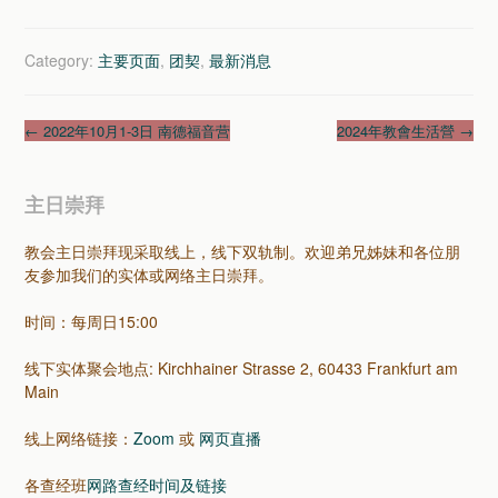
Category:
主要页面
,
团契
,
最新消息
Post
←
2022年10月1-3日 南德福音营
2024年教會生活營
→
navigation
主日崇拜
教会主日崇拜现采取线上，线下双轨制。欢迎弟兄姊妹和各位朋
友参加我们的实体或网络主日崇拜。
时间：每周日15:00
线下实体聚会地点: Kirchhainer Strasse 2, 60433 Frankfurt am
Main
线上网络链接：
Zoom
或
网页直播
各查经班
网路查经时间及链接