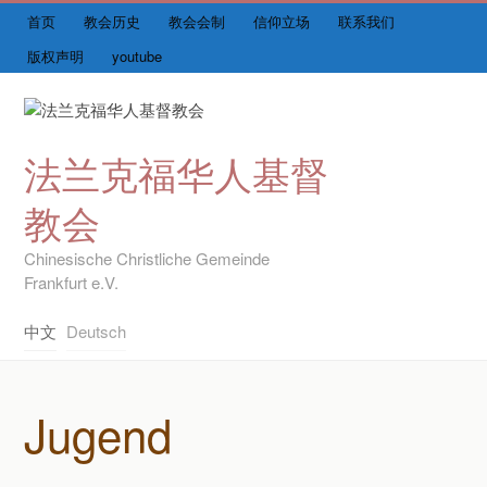
首页
教会历史
教会会制
信仰立场
联系我们
Skip
首页
to
版权声明
youtube
content
🔴主日崇拜直播
Me
最新动态
法兰克福华人基督
牧者的话
教会
团契
Chinesische Christliche Gemeinde
Frankfurt e.V.
图书馆
中文
Deutsch
友情链接
Jugend